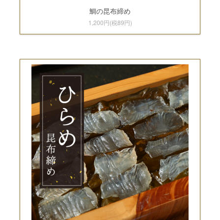
鯛の昆布締め
1,200円(税89円)