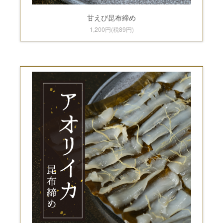
甘えび昆布締め
1,200円(税89円)