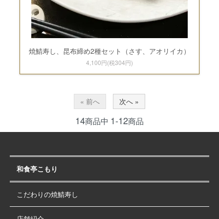
焼鯖寿し、昆布締め2種セット（さす、アオリイカ）
4,100円(税304円)
« 前へ
次へ »
14
1-12
商品中
商品
和食亭こもり
こだわりの焼鯖寿し
店舗紹介